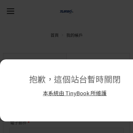
首頁
我的帳戶
登入
註冊
抱歉，這個站台暫時關閉
FB 登入
本系統由 TinyBook 所維護
LINE 登入
電子郵件
*